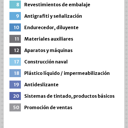
8
Revestimientos de embalaje
9
Antigrafiti y señalización
10
Endurecedor, diluyente
11
Materiales auxiliares
12
Aparatos y máquinas
17
Construcción naval
18
Plástico líquido / impermeabilización
19
Antideslizante
20
Sistemas de tintado, productos básicos
50
Promoción de ventas