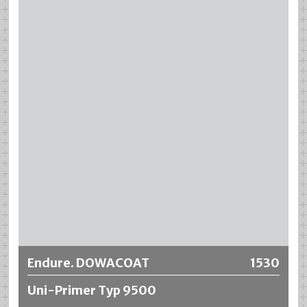
Más información
Endure. DOWACOAT
1530
Uni-Primer Typ 9500