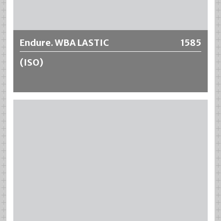
Más información
Endure. WBA LASTIC
1585
(ISO)