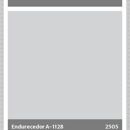
Más información
Endurecedor A-1128
2505