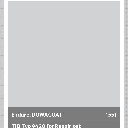
Más información
Endure. DOWACOAT
1551
TIB Typ 9420 for Repair set