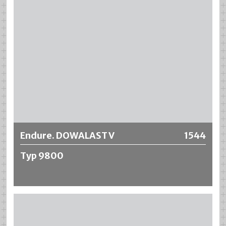
Más información
Endure. DOWALAST V
1544
Typ 9800