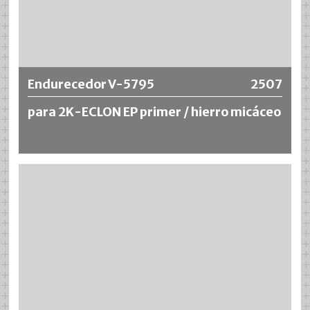
Más información
Endurecedor V-5795
2507
para 2K-ECLON EP primer / hierro micáceo