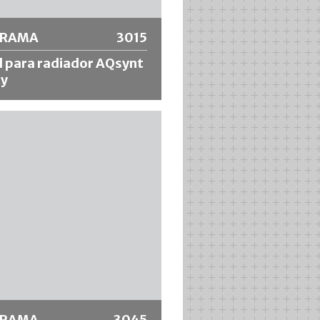
ORAMA
3015
l para radiador AQsynt
ty
 para radiadores con adornos
os de alta calidad, marco de acero
ble INOX, mango crudo de ángulo
deal para pinturas diluibles en
celente absorción de la pintura,
 fino y uniforme.
 información
ORAMA
3045