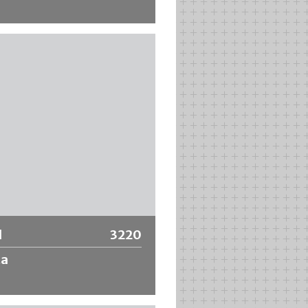
idor con acabado sintético de alta
 marco de acero inoxidable INOX,
ra pinturas diluibles en agua,
e absorción de la pintura,
 extremadamente fino y
e.
 información
l
3220
ta
 cepillo plano intercambiable de