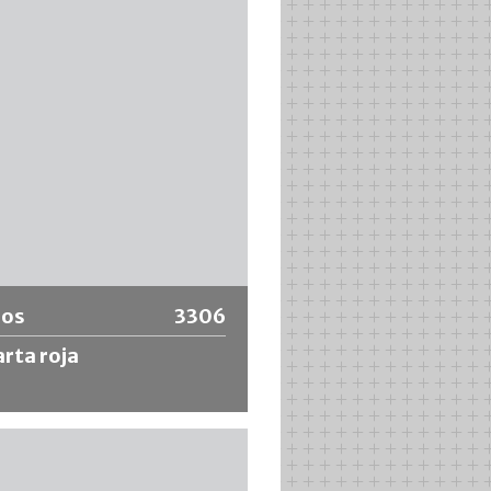
rabajo eficiente con el mismo
o sin limpieza con brocha, como
ciones de protección contra la
ón, pegamento, esmalte de
, etc. (no apto para materiales
s en agua).
 información
los
3306
rta roja
e acuarela con tallo negro corto y
de marta roja Kolinsky siberiano
nado. Para un trabajo fino y
.