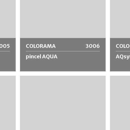
005
COLORAMA
3006
COL
pincel AQUA
AQsyn
 de
Pelo de seda china de primera calidad,
Pincel d
mango
virola de placa de níquel y mango de
de alta 
madera sin barnizar.
INOX, m
diluible
y acil, 
pintura,