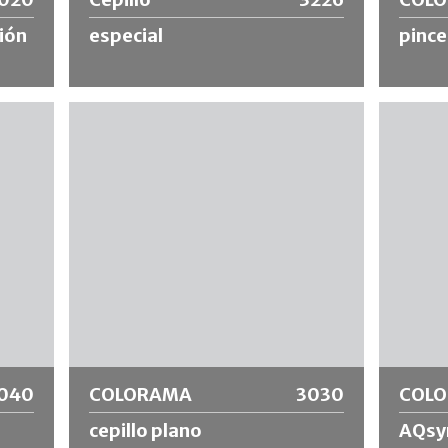
ión
especial
pince
Cepillo especial con mango de madera
Pincel 
acodado de 80cm de largo y cerdas chinas
sintétic
r
negras. Ideal para trabajos de limpieza.
calidad. 
 de
dimensi
 Ideal
adecuad
s y
pueden d
Más información
Más
040
COLORAMA
3030
COL
cepillo plano
AQsyn