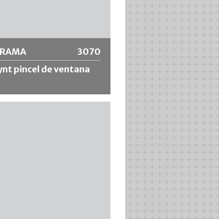
 información
ORAMA
3070
nt pincel de ventana
ovalado con mezcla de cerdas
as y férula plateada para trabajos
ra de alta calidad. Fácil de limpiar y
onalmente estable. Ideal para
les a base de disolventes y
s en agua.
 información