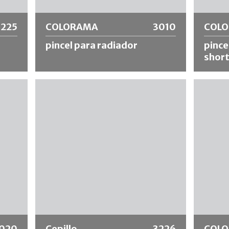
3225
COLORAMA
3010
COL
pincel para radiador
pince
shor
e
Cepillo de corte con cerdas negras
Cepillo
o.
chinas, mango de madera acanalado y
sintétic
virola de hojalata blanca. Adecuado para
inoxida
pintar radiadores, como cepillos de
corto. I
esquina, para lugares difíciles de alcanzar,
agua, ex
etc. Recomendado para materiales a base
acabado
de disolventes y diluibles en agua.
Más información
Más
020
Cepillo
3226
COL