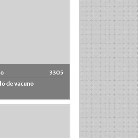
 información
lo
3305
lo de vacuno
ara hobby fabricado en pelos de
negros, con mango rojo y férula
l.