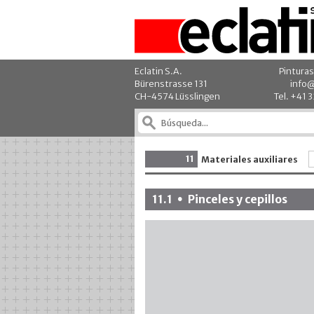
Eclatin S.A.
Pinturas
Bürenstrasse 131
info@
CH-4574 Lüsslingen
Tel. +41 
11
Materiales auxiliares
11.1
Pinceles y cepillos
•