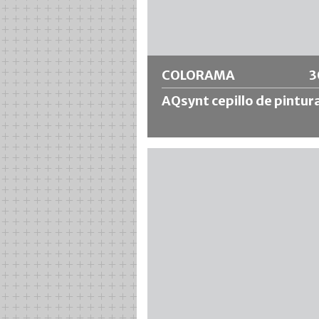
Más información
COLORAMA
3
AQsynt cepillo de pintur
Cepillo para fachadas con mezcla de
cerdas sintéticas tamaño 12, que
garantiza una alta absorción de colo
incluso con materiales líquidos. Ent
de color uniforme con un acabado
óptimo. Especialmente recomenda
para materiales diluibles en agua.
Más información