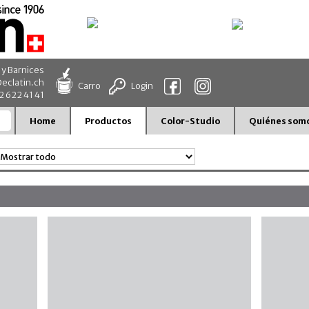
 y Barnices
eclatin.ch
Carro
Login
32 622 41 41
Home
Productos
Color-Studio
Quiénes som