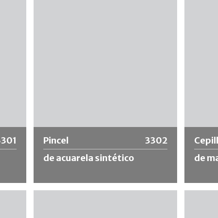
riales
mango de plástico. Recomendado para la
40mm. T
gua
aplicación de pasta de empapelar,
product
ta de
materiales de baja viscosidad, para
imprima
humedecer el empapelado el papel
oxidaci
pintado, etc.
retoque
diluible
Más información
Más
3301
Pincel
3302
Cepil
de acuarela sintético
de ma
 mango
Pincel con cerdas sintéticas y mango
Pincel d
o fino
pintado. Adecuado para pinturas de
cabello 
acuarela y reparaciones de daños en la
seleccio
pintura.
preciso