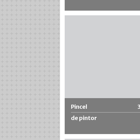
Pincel plano con mezcla de cerdas
sintéticas para una pintura de alta ca
Fácil de limpiar y dimensionalmente
estable. Ideal para materiales a bas
disolventes y diluibles en agua.
Más información
Pincel
de pintor
Ribete denso hecho de cerdas natur