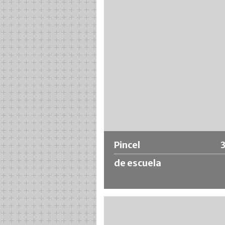
sintéticas. Recomendado para mate
a base de solventes y diluibles en a
como impregnaciones, cartillas, pas
empapelar, etc.
Más información
Pincel
de escuela
Pincel escolar con férula de níquel,
corto y pintado con mezcla de cabell