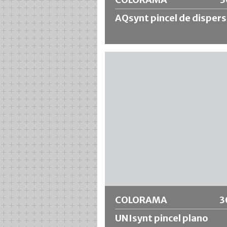
AQsynt pincel de dispers
Cepillo para fachadas con mezcla de
cerdas sintéticas tamaño 12, que
garantiza una alta absorción de colo
incluso con materiales líquidos. Fácil
limpiar y dimensionalmente estable.
para materiales a base de disolvente
diluibles en agua.
Más información
COLORAMA
3
UNIsynt pincel plano