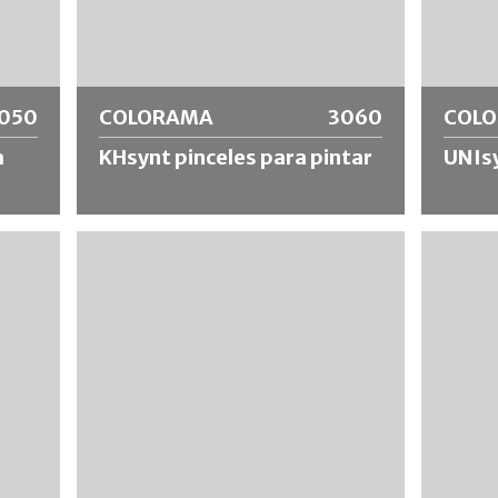
Más información
Más
050
COLORAMA
3060
COL
a
KHsynt pinceles para pintar
UNIsy
Cepillo para fachadas con mezcla de
Pincel 
cerdas sintéticas tamaño 12, que
sintétic
r
garantiza una alta absorción de color
de pintu
rega
incluso con materiales líquidos. Entrega
dimensi
de color uniforme con un acabado
materia
do
óptimo. Especialmente recomendado
diluible
para materiales a base de disolventes.
Más información
Más