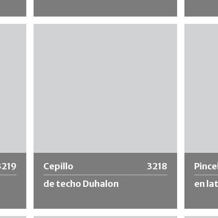
Ribete denso hecho de cerdas naturales y
Distribu
lidad.
sintéticas. Recomendado para materiales
calidad,
de baja viscosidad, a base de disolventes
ideal pa
e de
y diluibles en agua como impregnación,
excelent
esmaltes, etc.
acabado
uniform
Más información
Más
3219
Cepillo
3218
Pince
de techo Duhalon
en la
ales y
Cuerpo ovalado de madera lacada con
Lata con