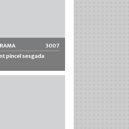
ORAMA
3007
t pincel sesgada
e recorte con ribetes sintéticos
calidad, marco de acero inoxidable
ango crudo, ideal para pinturas
s en agua como las de poliuretano
etc., excelente absorción de la
 acabado fino y uniforme.