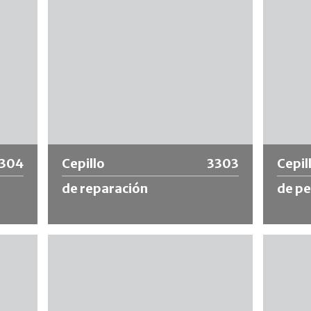
Más información
Más
304
Cepillo
3303
Cepil
de reparación
de pe
das
Pincel de retoque, forma puntiaguda con
Pincel p
lata y
férula de níquel y mango corto.
vacuno 
de níque