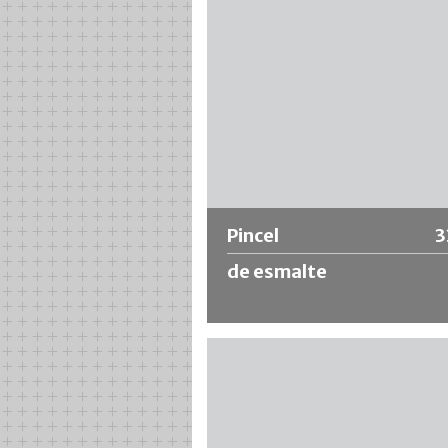
Más información
Pincel
3
de esmalte
Pincel universal económico con cer
chinas claras, marco ovalado de hoja
mango de madera en bruto.