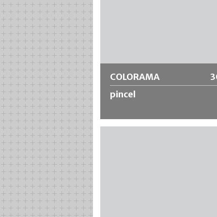
COLORAMA
3
pincel
Cepillo plano económico con cerdas
negras chinas, férula de hojalata y 
de madera en bruto.