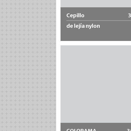
Cepillo
de lejía nylon
Pincel con cerdas de nylon, marco d
plástico y mango de madera en brut
Para trabajar con materiales muy
agresivos, como decapantes, lejías,
ácidos, etc.
Más información
COLORAMA
3