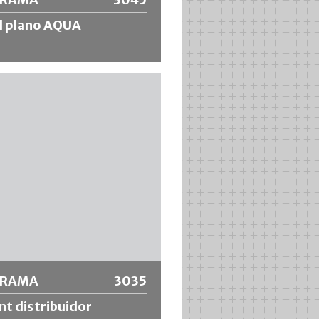
l plano AQUA
plano con mezcla de cerdas
as para trabajos de pintura de alta
Fácil de limpiar y
onalmente estable. Es más
o para los materiales que se
iluir en agua.
 información
ORAMA
3035
t distribuidor