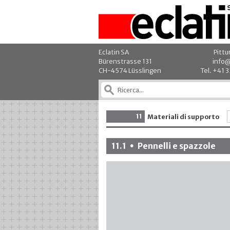
Eclatin SA
Pittu
Bürenstrasse 131
info@
CH-4574 Lüsslingen
Tel. +41 
11
Materiali di supporto
11.1
Pennelli e spazzole
•