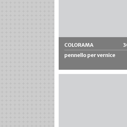
COLORAMA
3
pennello per vernice
Pennello piatto economico con seto
cinesi nere, puntale in lamiera stagn
manico in legno grezzo.