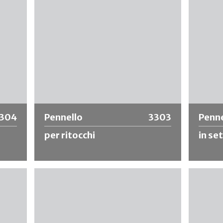
Ulteriori informazioni
Ulte
304
Pennello
3303
Penne
per ritocchi
in se
Pennello per ritocco, forma appuntita con
Pennello
latta
puntale in nichel e manico corto.
bovine n
nichel.