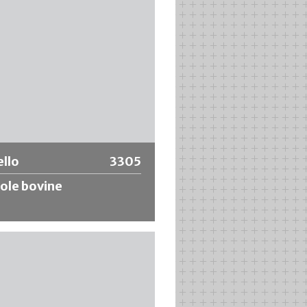
riori informazioni
llo
3305
tole bovine
 per hobby realizzato in setole
ere, con manico rosso e ghiera in