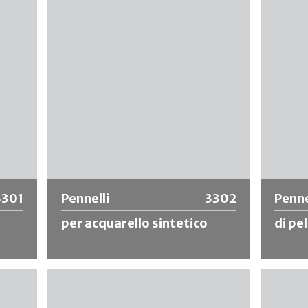
 a
plastica. Consigliato per l'applicazione di
interca
me
pasta per carta da parati, materiali liquidi,
efficie
 da
impregnamento di carta da parati, ecc.
pulizia 
antirugg
ecc. (no
acqua).
Ulteriori informazioni
Ulte
3301
Pennelli
3302
Penne
per acquarello sintetico
di pe
era di
Pennello con setole sintetiche e manico
Pennell
x di
verniciato. Adatto per acquerelli e
nero e p
riparazioni di vernice danneggiata.
Kolinsky
eccellen