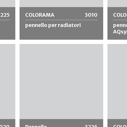
3225
COLORAMA
3010
COL
pennello per radiatori
penne
AQsy
ra in
Pennello da rifinitura con setole cinesi
Spazzola
r
nere, manico in legno a manovella e
sintetich
ivi
morsetto in banda stagnata. Adatto per
inox IN
la verniciatura di radiatori, come pennello
corto. I
per angoli, per luoghi difficili da
acqua, o
raggiungere, ecc. Consigliato per
fine e u
materiali a base solvente e diluibili in
acqua.
Ulteriori informazioni
Ulte
020
Pennello
3226
COL