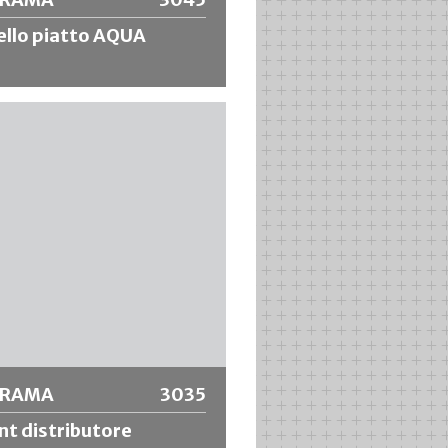
llo piatto AQUA
 piatto con miscela di setole
he per lavori di pittura di alta
Facile da pulire e
nalmente stabile. Il più adatto
riali diluibili con acqua.
riori informazioni
ORAMA
3035
t distributore