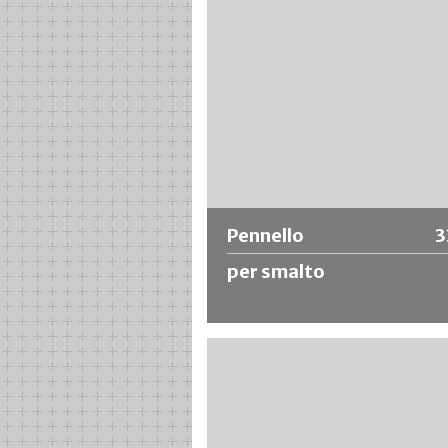
Ulteriori informazioni
Pennello
3
per smalto
Pennello universale economico con
setole cinesi chiare, cornice ovale in 
e manico in legno grezzo.