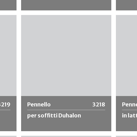
e per
Denso rivestimento di setole naturali e
Distribu
lire e
sintetiche. Consigliato per materiali a
qualità,
e per
bassa viscosità, a base solvente e diluibili
per vern
in acqua come impregnanti, smalti, ecc.
assorbim
estrema
Ulteriori informazioni
Ulte
3219
Pennello
3218
Penne
per soffitti Duhalon
in lat
i e
Corpo in legno laccato ovale con manico in
Barattol