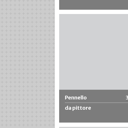
Pennello piatto con setole sintetich
una pittura di alta qualità. Facile da pu
non soggetto a deformazione. Ideal
materiali a base solvente e diluibili in
acqua.
Ulteriori informazioni
Pennello
da pittore
Denso rivestimento di setole natural