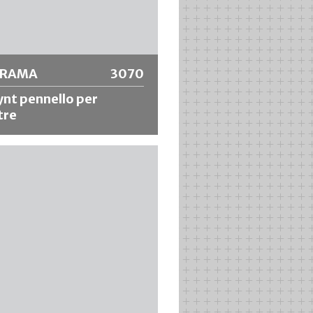
riori informazioni
ORAMA
3070
nt pennello per
tre
 ovale con mix di setole
he e puntale d'argento per lavori
iatura di alta qualità. Facile da
e non soggetto a deformazione.
er materiali a base solvente e
 in acqua.
riori informazioni