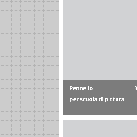
sintetiche. Consigliato per materiali
base solvente e diluibili in acqua co
impregnanti, primer, pasta per carta
parati, ecc.
Ulteriori informazioni
Pennello
per scuola di pittura
Pennello per scuola di pittura con ghi
nichel, manico corto e verniciato, mi
setole sottili.