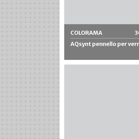
Ulteriori informazioni
COLORAMA
3
AQsynt pennello per ver
Eccellente pennello per facciate con
di setole sintetiche misura 12, che
garantisce un elevato assorbimento
colore anche in presenza di materiali
liquidi. Ripartizione uniforme del col
con finitura ottimale. Particolarmen
indicato per materiali diluibili in acqu
Ulteriori informazioni