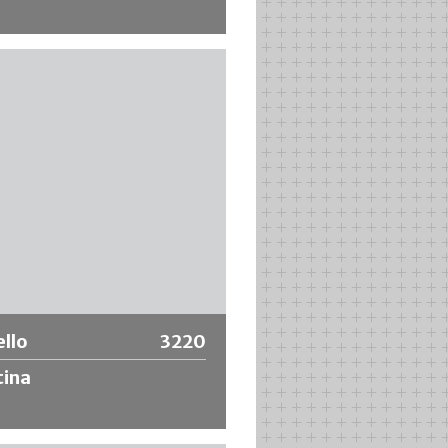
tore con finiture sintetiche di alta
 telaio in acciaio inox INOX, ideale
ici diluibili in acqua, eccellente
ento della vernice, finitura
mente fine e uniforme.
riori informazioni
llo
3220
tina
o di latta con spazzola piatta