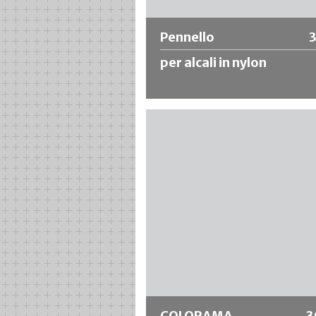
Pennello
per alcali in nylon
Pennello con setole in nylon, struttu
plastica e manico in legno grezzo. Pe
lavorare con materiali molto aggress
come svernicianti, alcali, acidi, ecc.
Ulteriori informazioni
COLORAMA
3