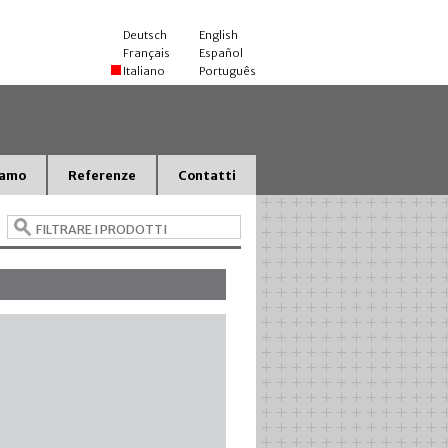
Deutsch
English
Français
Español
Italiano
Português
iamo
Referenze
Contatti