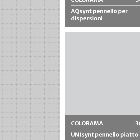
AQsynt pennello per
dispersioni
Pennello per facciate con mix di seto
sintetiche misura 12, che garantisce
elevato assorbimento del colore anc
presenza di materiali liquidi. Facile da
pulire e non soggetto a deformazio
Ideale per materiali a base solvente 
diluibili in acqua.
Ulteriori informazioni
COLORAMA
3
UNIsynt pennello piatto