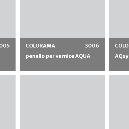
005
COLORAMA
3006
COL
penello per vernice AQUA
AQsyn
le
Capelli di seta cinese di prima qualità,
Spazzola
ata e
puntale in lamiera di nichel e manico in
sintetich
legno non verniciato.
inox IN
vernici 
poliuret