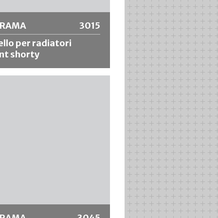
ORAMA
3015
llo per radiatori
nt shorty
 per radiatori con finiture
e di alta qualità, telaio in acciaio
OX, manico grezzo ad angolo
deale per vernici diluibili con
ttima presa di vernice, finitura
niforme.
riori informazioni
ORAMA
3045