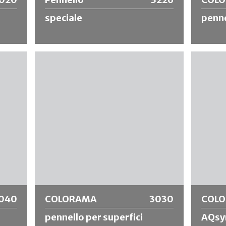
speciale
penne
le
Pennello speciale con manico in legno a
Pennello
 un
gomito lungo 80cm e setole cinesi nere.
sintetic
he in
Ideale per lavori di pulizia.
qualità. 
dimensio
ne.
per mate
e
Ulteriori informazioni
Ulte
040
COLORAMA
3030
COL
pennello per superfici
AQsyn