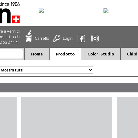
re e Vernici
eclatin.ch
Carrello
Login
32 622 41 41
Home
Prodotto
Color-Studio
Chi s