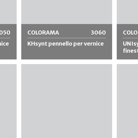
Ulteriori informazioni
Ulte
050
COLORAMA
3060
COL
nice
KHsynt pennello per vernice
UNIsy
fines
 mix
Pennello per facciate con mix di setole
Pennello
sintetiche misura 12, che garantisce un
sintetic
 del
elevato assorbimento del colore anche in
di vernic
presenza di materiali liquidi. Ripartizione
pulire 
ore
uniforme del colore con finitura ottimale.
Ideale p
te
Particolarmente indicato per materiali a
diluibili
a.
base solvente.
Ulteriori informazioni
Ulte