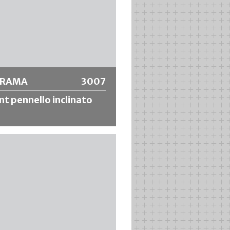
ORAMA
3007
t pennello inclinato
 di rifilatura con finiture
e di alta qualità, telaio in acciaio
OX, manico grezzo, ideale per
diluibili con acqua, come vernici
aniche e acriliche, ecc.