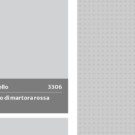
mbiabile da 40mm. Lavoro
nte con lo stesso prodotto, senza
di pennelli, come primer
ine, colla, vernici per ritocchi,
n adatto a materiali solubili in
riori informazioni
llo
3306
lo di martora rossa
o da acquerello con corto gambo
eli di martora rossa siberiana
 selezionati. Per un lavoro
te e preciso.