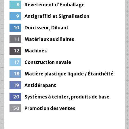
8
Revetement d'Emballage
9
Antigraffiti et Signalisation
10
Durcisseur, Diluant
11
Matériaux auxiliaires
12
Machines
17
Construction navale
18
Matière plastique liquide / Étanchéité
19
Antidérapant
20
Systèmes à teinter, produits de base
50
Promotion des ventes