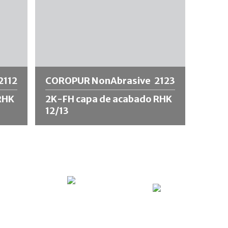
2112
COROPUR NonAbrasive
2123
RHK
2K-FH capa de acabado RHK
12/13
de
COROPUR NonAbrasive 2K-FH capa de
 de
acabado RHK 12/13 es un revestimiento
(FH)
de poliuretano curado por la humedad
(FH) con propiedades antideslizantes. Il
sistema è dotato di cariche che
guata
conferiscono alla superficie un'adeguata
rugosità, che fornisce le
proprietà
antiscivolo
.
ente
El revestimiento alcanza un coeficiente
DIN
de fricción µ > 0,60 según la norma DIN