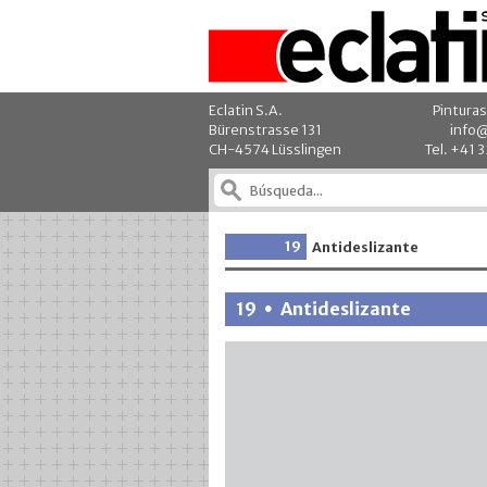
Eclatin S.A.
Pinturas
Bürenstrasse 131
info@
CH-4574 Lüsslingen
Tel. +41 
19
Antideslizante
19
Antideslizante
•