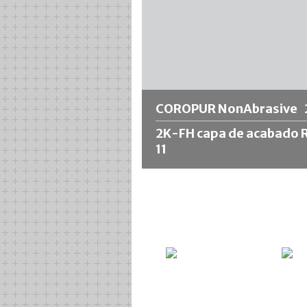
COROPUR NonAbrasive
2K-FH capa de acabado 
11
COROPUR NonAbrasive 2K-FH capa 
acabado RHK 11 es un revestimiento
poliuretano curado por la humedad 
con propiedades antideslizantes. Il
sistema è dotato di cariche che
conferiscono alla superficie un'ade
rugosità, che fornisce le
proprietà
antiscivolo
.
El revestimiento alcanza un coefici
de fricción µ > 0,45 según la norma 