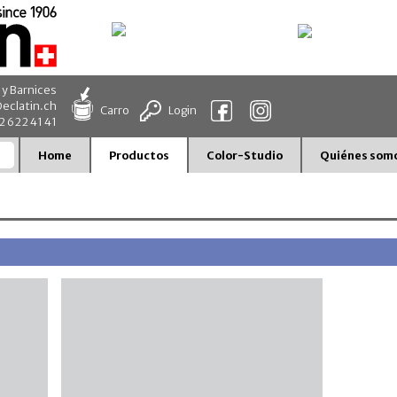
 y Barnices
eclatin.ch
Carro
Login
32 622 41 41
Home
Productos
Color-Studio
Quiénes som