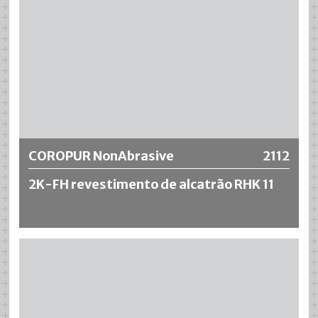
COROPUR NonAbrasive
2112
2K-FH revestimento de alcatrão RHK 11
COROPUR NonAbrasive 2K-FH revestimento de alcatrão
RHK 11 é um revestimento de poliuretano curador de
humidade (FH) com propriedades antiderrapantes. O
sistema tem enchimentos que dão à superfície a
rugosidade adequada, o que proporciona as