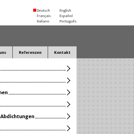
Deutsch
English
Français
Español
Italiano
Português
uns
Referenzen
Kontakt
nen
/ Abdichtungen