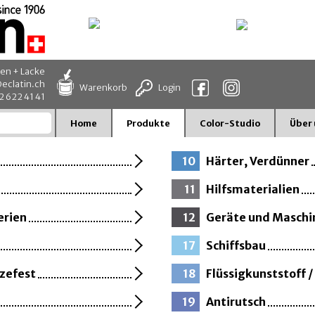
en + Lacke
eclatin.ch
Warenkorb
Login
32 622 41 41
Home
Produkte
Color-Studio
Über 
10
Härter, Verdünner
11
Hilfsmaterialien
erien
12
Geräte und Maschi
17
Schiffsbau
zefest
18
Flüssigkunststoff 
19
Antirutsch