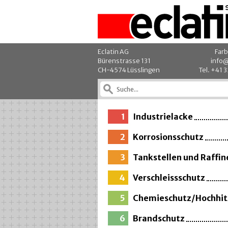
Eclatin AG
Farb
Bürenstrasse 131
info@
CH-4574 Lüsslingen
Tel. +41 
1
Industrielacke
2
Korrosionsschutz
3
Tankstellen und Raffin
4
Verschleissschutz
5
Chemieschutz/Hochhit
6
Brandschutz