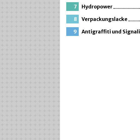
7
Hydropower
8
Verpackungslacke
9
Antigraffiti und Signal