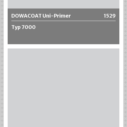
DOWACOAT Uni-Primer
1529
Typ 7000
DOWACOAT Uni-Primer Typ 7000 ist ein Haftvermittler
und wird in erster Linie in Kombination mit den
Gewässerschutzsystemen DOWACOAT auf metallischen
Untergründen eingesetzt. Er eignet sich ausserdem zum
Aktivieren von Altbeschichtungen. Die rasche Trocknung
ermöglicht eine rationelle Systemverarbeitung.