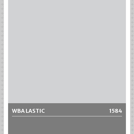
Epoxidharzbasis. Er weist eine gute Penetration und hohe
Haftfestigkeit auf Beton auf. Er bildet ausserdem eine
dauerhafte Überbrückung von sich bildenden oder sich
bewegenden Rissen.
Weitere Informationen
WBA LASTIC
1584