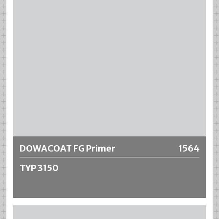
bildet ausserdem eine dauerhafte Überbrückung von sich
bildenden oder sich bewegenden Rissen.
Weitere Informationen
DOWACOAT FG Primer
1564
TYP 3150
DOWACOAT FG Primer TYP 3150 ist eine flüssige
lösemittelfreie 2-Komponenten Grundierung auf