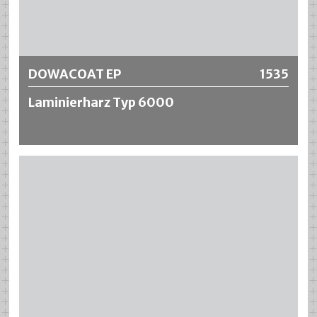
Weitere Informationen
DOWACOAT EP
1535
Laminierharz Typ 6000
Das DOWACOAT EP Laminierharz Typ 6000 ist ein High-
Solid 2-Komponenten Laminierharz auf Epoxidharzbasis.
Das Produkt wird zum Schutz von Stahltanks eingesetzt,
in welchen verschiedene Treibstoffe bzw. Chemikalien
gelagert werden. Eine Auskunft über die Beständigkeiten
erhalten Sie vom technischen Verkauf. Durch eine
Kombination des DOWACOAT EP Laminierharz Typ 6000
mit dem DOWACOAT Glasfasergewebe 300 g/m2 werden
ausserordentlich hohe chemische Beständigkeit und