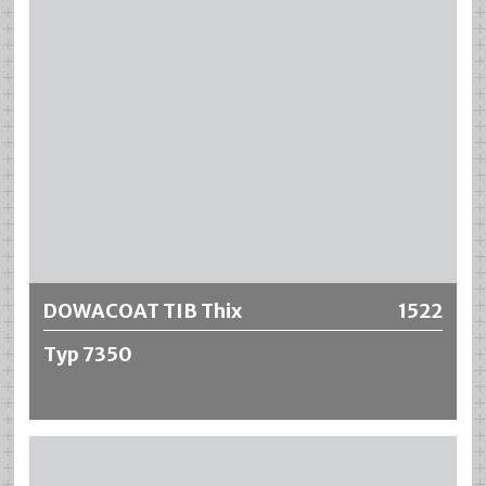
Eine Auskunft über diverse Chemikalienbeständigkeiten
erhalten Sie vom technischen Verkauf. DOWACOAT TIB
Typ 7300 hat eine gute Abrieb- und Schlagfestigkeit. Mit
einer Applikation sind unter
Idealbedingungen Schichtdicken bis 500 µm realisierbar
(Substrat- und Materialtemperatur 20 °C).
Weitere Informationen
DOWACOAT TIB Thix
1522
Typ 7350
DOWACOAT TIB Thix Typ 7350 ist ein flüssiger Ultra-High-
Solid 2-Komponenten Beschichtungsstoff auf