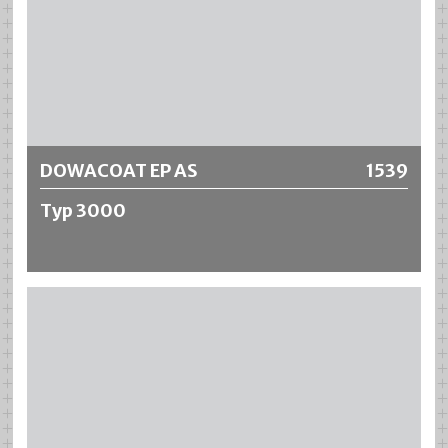
Flexibilität, sowie ausgezeichnete mechanische
Eigenschaften erreicht.
Weitere Informationen
DOWACOAT EP AS
1539
Typ 3000
DOWACOAT EP AS Typ 3000 ist eine lösemittelhaltige 2-
Komponenten Leitschicht auf Epoxid-
Polyurethanharzbasis. Sie verhindert die elektrostatische
Aufladung durch einen Ableit- bzw.
6
Durchgangswiderstand von < 1*10
Ohm. Das Produkt ist
beständig gegen verschiedene Treibstoffe und
Chemikalien. Eine Auskunft über die Beständigkeiten