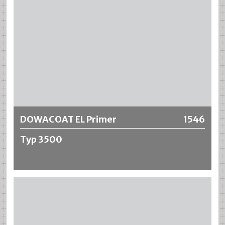
erhalten Sie vom technischen Verkauf. Allerdings ist die
Beschichtung nicht witterungsbeständig.
DOWACOAT EP AS Typ 3000 ist abgestimmt für eine
einfache Verarbeitung.
Weitere Informationen
DOWACOAT EL Primer
1546
Typ 3500
DOWACOAT EL Primer Typ 3500 ist eine flüssige
lösemittelfreie 2-Komponenten Grundierung auf
Epoxidharzbasis. Er weist eine gute Penetration und hohe
Haftfestigkeit auf bituminösen Stoffen wie Asphalt auf. Er