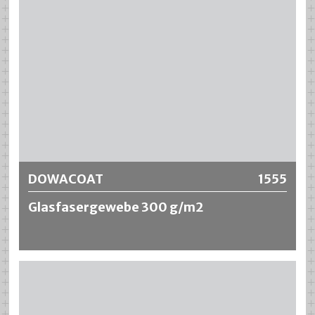
Weitere Informationen
DOWACOAT
1555
Glasfasergewebe 300 g/m2
DOWACOAT Glasfasergewebe 300 g/m2 wird gemeinsam
mit dem DOWACOAT EP Laminierharz Typ 6000 zu einem
chemisch beständigen und mechanisch hochwertigen
Laminat verarbeitet.