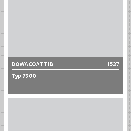
DOWACOAT TIB
1527
Typ 7300
DOWACOAT TIB Typ 7300 ist ein flüssiger Ultra-High-
Solid 2-Komponenten Beschichtungsstoff auf
Epoxidharzbasis. Das Produkt wird zum Schutz von
Stahltanks eingesetzt, in welchen verschiedene
Treibstoffe bzw. diverse Chemikalien gelagert werden.