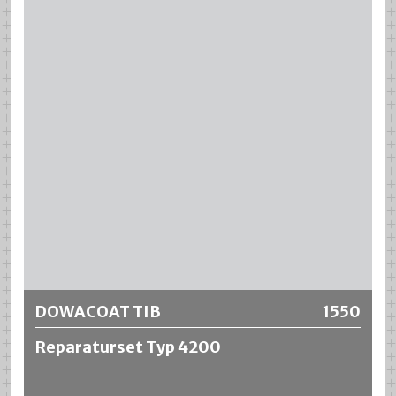
Epoxidharzbasis. Das Produkt wird zum Schutz von
Stahltanks eingesetzt, in welchen verschiedene
Treibstoffe bzw. diverse Chemikalien gelagert werden.
Eine Auskunft über diverse Chemikalienbeständigkeiten
erhalten Sie vom technischen Verkauf.
DOWACOAT TIB Thix Typ 7350 hat eine gute Abrieb- und
Schlagfestigkeit. Mit einer Applikation sind unter
Idealbedingungen maximale Schichtdicken von 1.500 bis
2000 µm realisierbar (Substrat- und Materialtemperatur
20 °C).
Weitere Informationen
DOWACOAT TIB
1550
Reparaturset Typ 4200