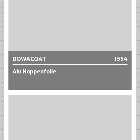
Weitere Informationen
DOWACOAT
1554
Alu Noppenfolie
DOWACOAT Alu Noppenfolie erzeugt einen
Lecküberwachungsraum zwischen der
Grundbeschichtung und dem DOWACOAT EP Laminierharz
Typ 6000. Dieser kann durch einen Unterdruck-
Leckanzeiger permanent überwacht werden.