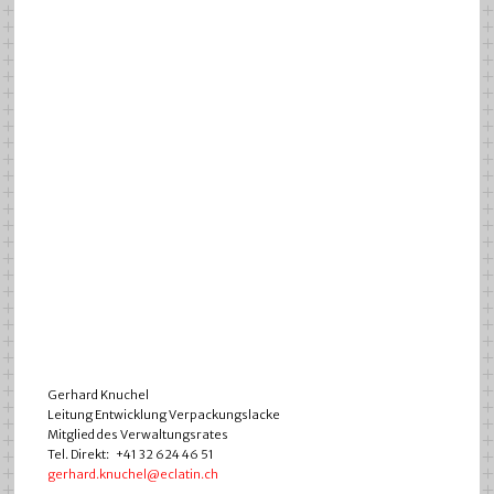
Gerhard Knuchel
Leitung Entwicklung Verpackungslacke
Mitglied des Verwaltungsrates
Tel. Direkt: +41 32 624 46 51
gerhard.knuchel@eclatin.ch