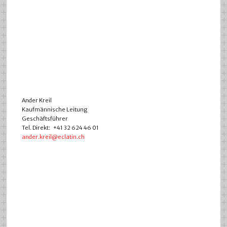
Ander Kreil
Kaufmännische Leitung
Geschäftsführer
Tel. Direkt: +41 32 624 46 01
ander.kreil@eclatin.ch