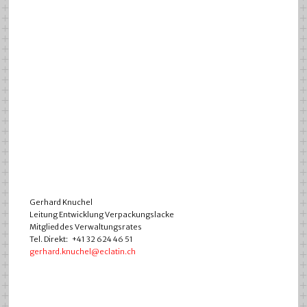
Gerhard Knuchel
Leitung Entwicklung Verpackungslacke
Mitglied des Verwaltungsrates
Tel. Direkt: +41 32 624 46 51
gerhard.knuchel@eclatin.ch