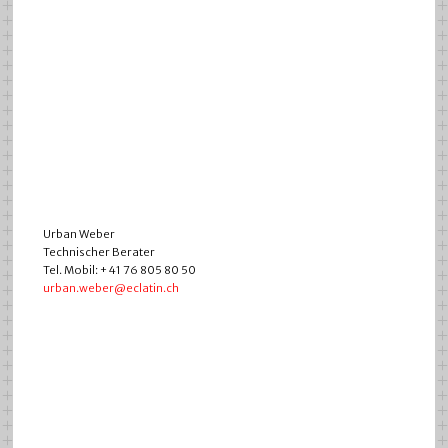
Urban Weber
Technischer Berater
Tel. Mobil: + 41 76 805 80 50
urban.weber@eclatin.ch