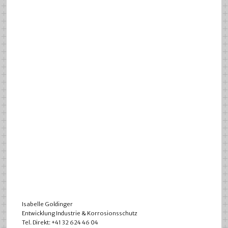
Isabelle Goldinger
Entwicklung Industrie & Korrosionsschutz
Tel. Direkt: +41 32 624 46 04