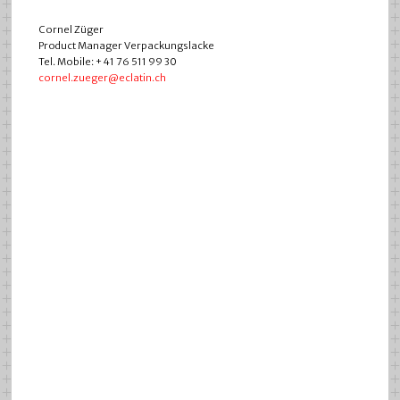
Cornel Züger
Product Manager Verpackungslacke
Tel. Mobile: + 41 76 511 99 30
cornel.zueger@eclatin.ch