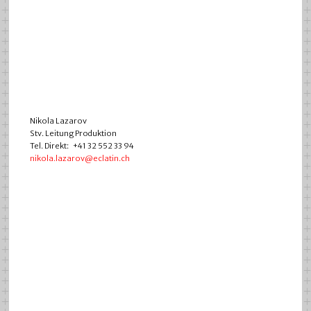
Nikola Lazarov
Stv. Leitung Produktion
Tel. Direkt: +41 32 552 33 94
nikola.lazarov@eclatin.ch