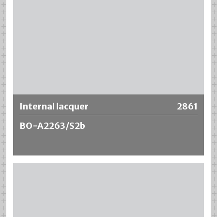
Internal lacquer
2861
BO-A2263/S2b
Le Internal lacquer BO-A2263/S2b pour tubes en
aluminium est basé sur une résine synthétique modifiée et
se caractérise par une bonne résistance aux produits de
remplissage alcalins. Il existe un équilibre optimal entre la
résistance aux alcalis et la flexibilité. Des valeurs