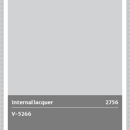
caractérise par une bonne résistance aux produits de
remplissage alcalins. Il existe un équilibre optimal entre la
résistance aux alcalis et la flexibilité. Des valeurs
supérieures à la moyenne lors des tests de pliage et de
grattage, tout en offrant une excellente résistance aux
produits chimiques.
La formule ne contient pas de
Bisphenol A (BPA-NI)
(*)
Plus d‘information
Internal lacquer
2756
V-5266