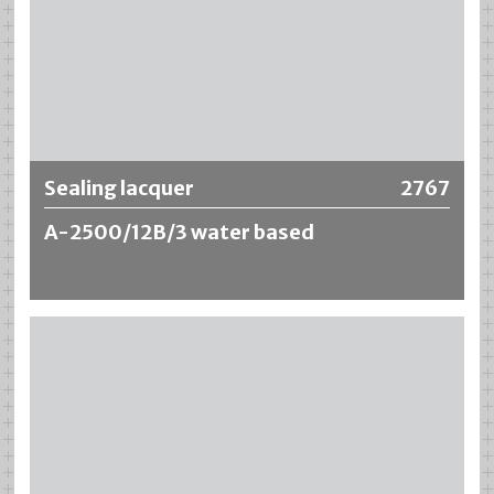
Plus d‘information
Sealing lacquer
2767
A-2500/12B/3 water based
Sealing lacquer A-2500/12B/3 water based est un vernis
d'étanchéité universel pour les tubes en aluminium.
Possède de très bonnes propriétés d'application,
d'adhérence et d'étanchéité. La surface est moins
collante que celle du Sealing lacquer A-2500/12B water
based. Les matières premières qu'il contient sont
également autorisées pour le contact avec les denrées