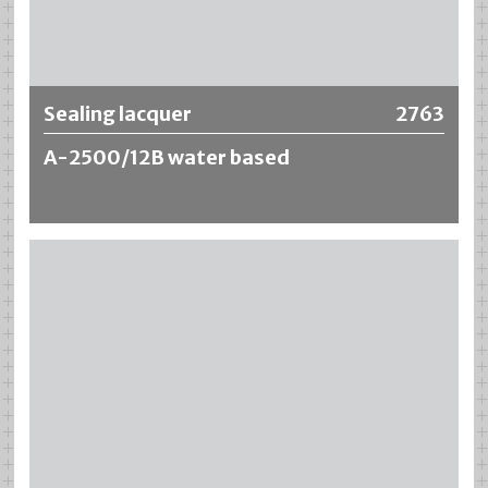
Plus d‘information
Sealing lacquer
2763
A-2500/12B water based
Sealing lacquer A-2500/12B water based est un vernis
d'étanchéité universel pour les tubes en aluminium.
Possède de très bonnes propriétés d'application,
d'adhérence et d'étanchéité. La surface est fortement
collante. Les matières premières qu'il contient sont
également autorisées pour le contact avec les denrées
alimentaires.