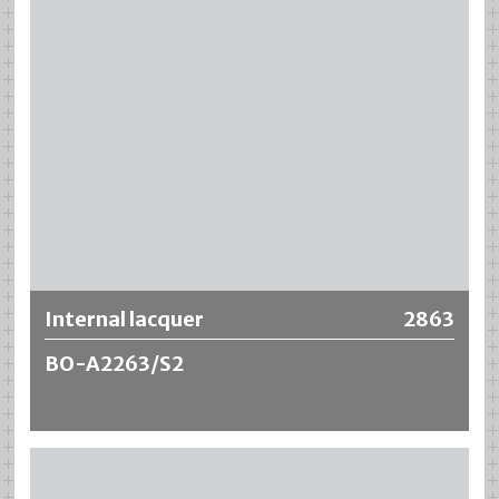
supérieures à la moyenne lors des tests de pliage et de
grattage, tout en offrant une excellente résistance aux
produits chimiques.
La formule ne contient pas de
Bisphenol A (BPA-NI)
(*)
Plus d‘information
Internal lacquer
2863
BO-A2263/S2
Le Internal lacquer BO-A2263/S2 pour tubes en aluminium
est basé sur une résine synthétique modifiée et se