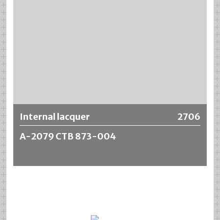
alimentaires.
Plus d‘information
Internal lacquer
2706
A-2079 CTB 873-004
Internal lacquer A-2079 CTB 873-004 pour les tubes en
aluminium se caractérise par une bonne résistance aux
aliments (mayonnaise, ketchup, jus d'oignon, concentré
d'ail, etc.). Il présente également une très bonne