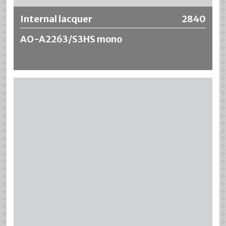
Internal lacquer
2840
AO-A2263/S3HS mono
Le Internal lacquer AO-A2263/S3HS mono pour tubes en
aluminium est basé sur une résine synthétique modifiée et
se caractérise par une grande résistance aux milieux
acides. Des valeurs supérieures à la moyenne lors des
tests de pliage et de grattage, tout en offrant une
excellente résistance aux produits chimiques.
La formule ne contient pas de
Bisphénol A et BADGE
(BPA-NI / BADGE-NI)
(*)