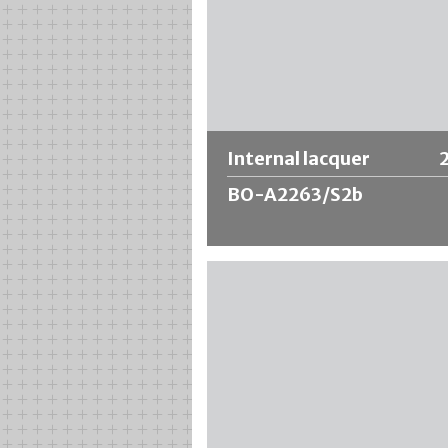
Internal lacquer
BO-A2263/S2b
Il Internal lacquer BO-A2263/S2b pe
di alluminio è basato su una resina
sintetica modificata ed è caratteriz
da una buona resistenza alle cariche
alcaline. Esiste un equilibrio ottimale
resistenza agli alcali e flessibilità. Va
superiori alla media nei test di piega
di graffiatura e allo stesso tempo
un'eccellente resistenza chimica.
La ricetta non contiene
Bisfenolo A