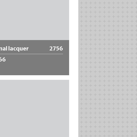
nal lacquer
2756
66
nal lacquer V-5266 per tubi in
o è basato su una resina
ica modificata ed è caratterizzato
e proprietà a tutto tondo. Esiste
ibrio ottimale tra resistenza agli
flessibilità. Valori superiori alla
i test di piegatura e di graffiatura
stesso tempo un'eccellente
nza chimica.