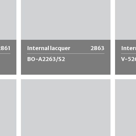
2861
Internal lacquer
2863
Inter
BO-A2263/S2
V-52
r tubi
Il Internal lacquer BO-A2263/S2 per tubi
Il Inter
di alluminio è basato su una resina
allumini
zato
sintetica modificata ed è caratterizzato
epossid
da una buona resistenza alle cariche
da buon
 tra
alcaline. Esiste un equilibrio ottimale tra
un equil
lori
resistenza agli alcali e flessibilità. Valori
alcali e 
tura e
superiori alla media nei test di piegatura e
media ne
di graffiatura e allo stesso tempo
e allo 
un'eccellente resistenza chimica.
resiste
La ricetta non contiene
Bisfenolo A