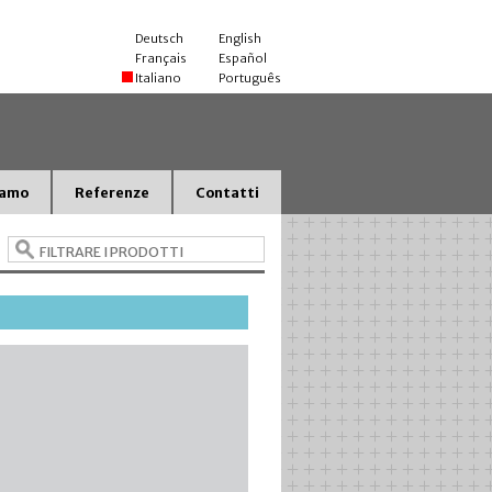
Deutsch
English
Français
Español
Italiano
Português
iamo
Referenze
Contatti