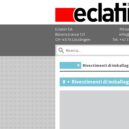
Eclatin SA
Pittu
Bürenstrasse 131
info@
CH-4574 Lüsslingen
Tel. +41 
8
Rivestimenti di imballag
8
Rivestimenti di imballa
•