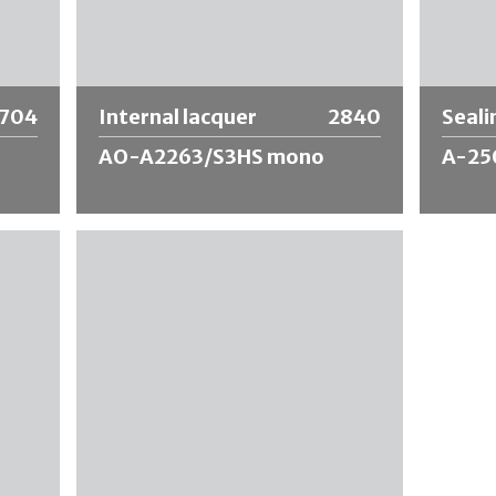
(BPA-NI)
(*)
Ulteriori informazioni
Ulte
704
Internal lacquer
2840
Seali
AO-A2263/S3HS mono
A-25
Il Internal lacquer AO-A2263/S3HS mono
Sealing
per tubi in alluminio si basa su una resina
è una la
 basi
sintetica modificata ed è caratterizzato
allumini
da un'elevata resistenza agli agenti acidi.
applicaz
Valori superiori alla media nei test di
superfic
piegatura e di graffiatura e allo stesso
materie
nei
tempo un'eccellente resistenza chimica.
inoltre 
lo
La ricetta non contiene
Bisfenolo A e
alimenti
enza
BADGE (BPA-NI / BADGE-NI)
(*)
Ulteriori informazioni
Ulte