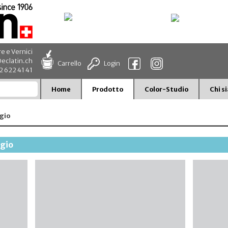
re e Vernici
eclatin.ch
Carrello
Login
32 622 41 41
Home
Prodotto
Color-Studio
Chi s
gio
ggio