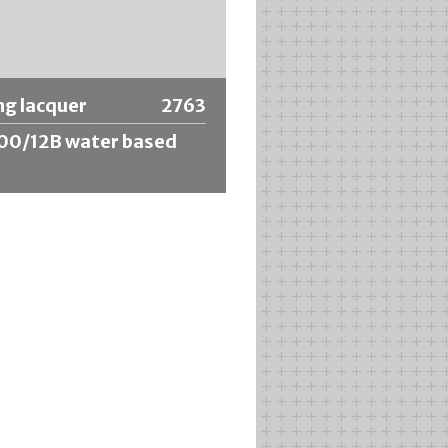
riori informazioni
ng lacquer
2763
00/12B water based
 lacquer A-2500/12B water based
cca sigillante universale per tubi in
o. Ha ottime proprietà di
ione, adesione e sigillatura. La
ie è molto appiccicosa. Le
 prime in esso contenute sono
approvate per il contatto con gli
.
riori informazioni