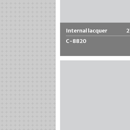
(BPA-NI)
(*)
Ulteriori informazioni
Internal lacquer
2
C-8820
Internal lacquer C-8820 per tubi in
alluminio è caratterizzato da buone
proprietà a tutto tondo contro acidi,
e solventi. Inoltre, la pellicola quasi
incolore non provoca alcuno
scolorimento del contenuto della
provetta. Valori superiori alla media 
test di piegatura e di graffiatura e al
stesso tempo un'eccellente resist
chimica.
Ulteriori informazioni