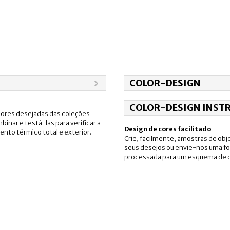
COLOR-DESIGN
COLOR-DESIGN INST
cores desejadas das coleções
binar e testá-las para verificar a
Design de cores facilitado
mento térmico total e exterior.
Crie, facilmente, amostras de ob
seus desejos ou envie-nos uma fo
processada para um esquema de c