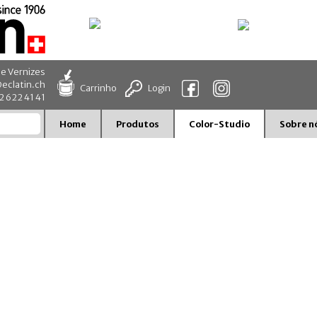
 e Vernizes
eclatin.ch
Carrinho
Login
32 622 41 41
Home
Produtos
Color-Studio
Sobre n