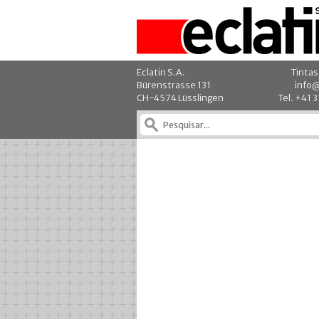
Eclatin S.A.
Tintas
Bürenstrasse 131
info@
CH-4574 Lüsslingen
Tel. +41 