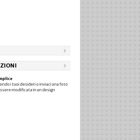
ZIONI
emplice
do i tuoi desideri o inviaci una foto
ssere modificata in un design