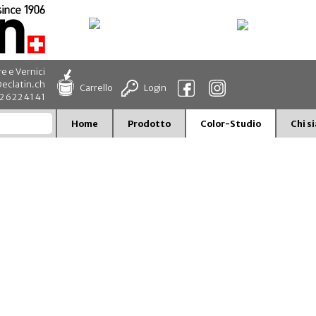
re e Vernici
eclatin.ch
Carrello
Login
32 622 41 41
Home
Prodotto
Color-Studio
Chi s