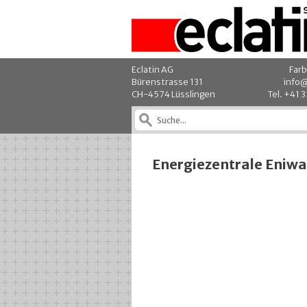
Eclatin AG
Farb
Bürenstrasse 131
info@
CH-4574 Lüsslingen
Tel. +41 
Energiezentrale Eniwa