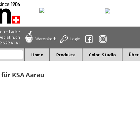
en + Lacke
eclatin.ch
Warenkorb
Login
32 622 41 41
Home
Produkte
Color-Studio
Über 
 für KSA Aarau