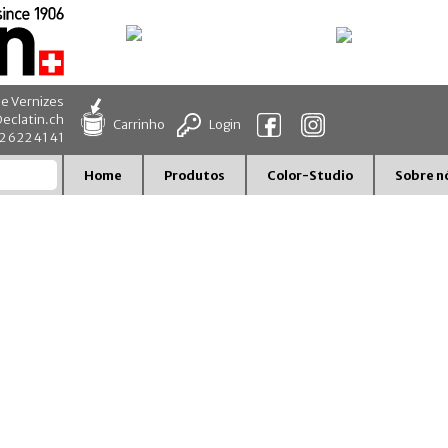
 e Vernizes
eclatin.ch
Carrinho
Login
32 622 41 41
Home
Produtos
Color-Studio
Sobre n