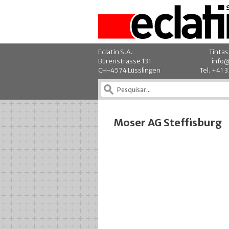
Eclatin S.A.
Tintas
Bürenstrasse 131
info@
CH-4574 Lüsslingen
Tel. +41 
Moser AG Steffisburg