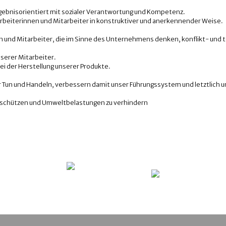
 ergebnisorientiert mit sozialer Verantwortung und Kompetenz.
beiterinnen und Mitarbeiter in konstruktiver und anerkennender Weise.
 und Mitarbeiter, die im Sinne des Unternehmens denken, konflikt- und t
serer Mitarbeiter.
i der Herstellung unserer Produkte.
r Tun und Handeln, verbessern damit unser Führungssystem und letztlich u
u schützen und Umweltbelastungen zu verhindern