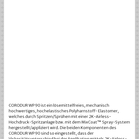
CORODUR WP 90 ist ein lösemittelfreies, mechanisch
hochwertiges, hochelastisches Polyharnstoff- Elastomer,
welches durch Spritzen/Sprühen mit einer 2K-Airless-
Hochdruck-Spritzanlage bzw. mit dem MixCoat™ Spray-System
hergestellt/appliziert wird. Die beiden Komponenten des
CORODUR WP 90 sind so eingestellt, dass der
Viskositätsunterschied bei der Applikation mittels 2K-Airless-