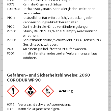
H373:
Kann die Organe schädigen.
EUH204:
Enthält Isocyanate. Kann allergische Reaktionen
hervorrufen.
P101:
Ist ärztlicher Rat erforderlich, Verpackung oder
Kennzeichnungsetikett bereithalten.
P102:
Darf nicht in die Hände von Kindern gelangen.
P260:
Staub / Rauch / Gas / Nebel / Dampf / Aerosol nicht
einatmen.
P280:
Schutzhandschuhe / Schutzkleidung / Augenschutz /
Gesichtsschutz tragen.
P403:
An einem gut belüfteten Ort aufbewahren.
P501:
Inhalt / Behälter industrieller Verbrennungsanlage
zuführen.
Gefahren- und Sicherheitshinweise: 2060
CORODUR WP 90
Achtung
H319:
Verursacht schwere Augenreizung.
H373:
Kann die Organe schädigen.