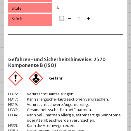
A
Gefahren- und Sicherheitshinweise: 2570
Komponente B (ISO)
Gefahr
H315:
Verursacht Hautreizungen.
H317:
Kann allergische Hautreaktionen verursachen.
H319:
Verursacht schwere Augenreizung.
H332:
Gesundheitsschädlich bei Einatmen.
H334:
Kann bei Einatmen Allergie, asthmaartige Symptome
oder Atembeschwerden verursachen.
H335:
Kann die Atemwege reizen.
H351:
Kann vermutlich Krebs erzeugen.