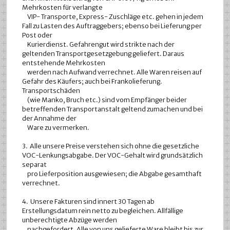
Mehrkosten für verlangte
VIP- Transporte, Express- Zuschläge etc. gehen in jedem
Fall zu Lasten des Auftraggebers; ebenso bei Lieferung per
Post oder
Kurierdienst. Gefahrengut wird strikte nach der
geltenden Transportgesetzgebung geliefert. Daraus
entstehende Mehrkosten
werden nach Aufwand verrechnet. Alle Waren reisen auf
Gefahr des Käufers; auch bei Frankolieferung.
Transportschäden
(wie Manko, Bruch etc.) sind vom Empfänger beider
betreffenden Transportanstalt geltend zumachen und bei
der Annahme der
Ware zu vermerken.
3. Alle unsere Preise verstehen sich ohne die gesetzliche
VOC-Lenkungsabgabe. Der VOC-Gehalt wird grundsätzlich
separat
pro Lieferposition ausgewiesen; die Abgabe gesamthaft
verrechnet.
4. Unsere Fakturen sind innert 30 Tagen ab
Erstellungsdatum rein netto zu begleichen. Allfällige
unberechtigte Abzüge werden
nachgefordert. Alle von uns gelieferte Ware bleibt bis zur