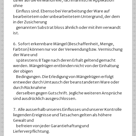
da wir auf die einwandfreie, fachmännische Applikation
ohne
Einfluss sind. Ebenso bei Verarbeitung der Ware auf
bearbeitetem oder unbearbeitetem Untergrund, der dem
in der Zusicherung
genannten Substrat bloss ähnlich oder mit ihm verwandt
ist.
6. Sofort erkennbare Mängel (Beschaffenheit, Menge,
Farbton) können nur vor der Verwendung bzw. Vermischung
der Ware und
spätestens 8 Tage nach deren Erhalt geltend gemacht
werden. Mängelrügen entbinden nicht von der Einhaltung
der obigen
Bedingungen. Die Erledigung von Mängelrügen erfolgt
entweder durch Umtausch der beanstandeten Ware oder
durch Rücknahme
derselben gegen Gutschrift. Jegliche weiteren Ansprüche
sind ausdrücklich ausgeschlossen.
7. Alle ausserhalb unseres Einflusses und unserer Kontrolle
liegenden Ereignisse und Tatsachen gelten als höhere
Gewalt und
befreien von jeder Garantiehaftung und
Lieferverpflichtung.