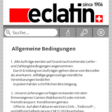
Allgemeine Bedingungen
1. Alle Aufträge werden auf Grund nachstehender Liefer-
und Zahlungsbedingungen angenommen.
Durch Erteilung von Aufträgen gelten diese vom Besteller
als anerkannt. Allfällige gegenseitige mündliche
Vereinbarungen bedürfen
in jedem Fall der schriftlichen Bestätigung.
2. Unsere Lieferungen erfolgen entweder mit dem
firmeneigenen Camion (Nahbereich) oder mittels
Fremdtransport. Konditionen gemäss
Offerte. Auf allen Fakturen wird ein LSVA-, Treibstoff-,
und Hilfsmittelbeitrag von CHF 0.09/ Kg erhoben.