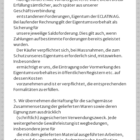
Erfüllung sämtlicher, auch später aus unserer
Geschäftsverbindung
entstandenen Forderungen, Eigentum der ECLATIN AG.
Bei laufender Rechnung gilt der Eigentumsvorbehalt als
Sicherung für
unsere jeweilige Saldoforderung. Dies gilt auch, wenn
Zahlungen auf bestimmte Forderungen bereits geleistet
wurden.
Der Käufer verpflichtet sich, bei Massnahmen, die zum
Schutz unseres Eigentums erforderlich sind, mitzuwirken.
Insbesondere
ermächtigt er uns, die Eintragung oder Vormerkung des
Eigentumsvorbehaltes in öffentlichen Registern etc. auf
dessen Kosten
vorzunehmen und ist er verpflichtet, die entsprechenden
Formalitäten zu erfüllen.
5. Wir übernehmen die Haftung für die sachgemässe
Zusammensetzung der gelieferten Waren sowie deren
Eignung zum ausdrücklich
(schriftlich) zugesicherten Verwendungszweck. Jede
weitergehende Gewährleistung ist wegbedungen,
insbesondere jene für
die mit dem gelieferten Material ausgeführten Arbeiten,