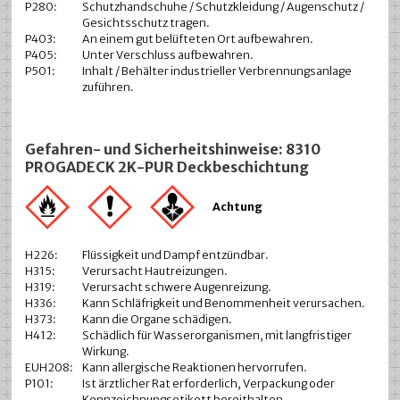
P280:
Schutzhandschuhe / Schutzkleidung / Augenschutz /
Gesichtsschutz tragen.
P403:
An einem gut belüfteten Ort aufbewahren.
P405:
Unter Verschluss aufbewahren.
P501:
Inhalt / Behälter industrieller Verbrennungsanlage
zuführen.
Gefahren- und Sicherheitshinweise: 8310
PROGADECK 2K-PUR Deckbeschichtung
Achtung
H226:
Flüssigkeit und Dampf entzündbar.
H315:
Verursacht Hautreizungen.
H319:
Verursacht schwere Augenreizung.
H336:
Kann Schläfrigkeit und Benommenheit verursachen.
H373:
Kann die Organe schädigen.
H412:
Schädlich für Wasserorganismen, mit langfristiger
Wirkung.
EUH208:
Kann allergische Reaktionen hervorrufen.
P101:
Ist ärztlicher Rat erforderlich, Verpackung oder
Kennzeichnungsetikett bereithalten.