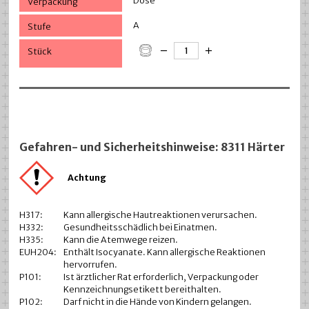
Dose
A
Gefahren- und Sicherheitshinweise: 8311 Härter
Achtung
H317:
Kann allergische Hautreaktionen verursachen.
H332:
Gesundheitsschädlich bei Einatmen.
H335:
Kann die Atemwege reizen.
EUH204:
Enthält Isocyanate. Kann allergische Reaktionen
hervorrufen.
P101:
Ist ärztlicher Rat erforderlich, Verpackung oder
Kennzeichnungsetikett bereithalten.
P102:
Darf nicht in die Hände von Kindern gelangen.