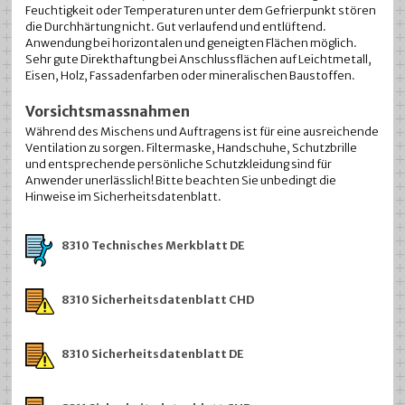
Feuchtigkeit oder Temperaturen unter dem Gefrierpunkt stören
die Durchhärtung nicht. Gut verlaufend und entlüftend.
Anwendung bei horizontalen und geneigten Flächen möglich.
Sehr gute Direkthaftung bei Anschlussflächen auf Leichtmetall,
Eisen, Holz, Fassadenfarben oder mineralischen Baustoffen.
Vorsichtsmassnahmen
Während des Mischens und Auftragens ist für eine ausreichende
Ventilation zu sorgen. Filtermaske, Handschuhe, Schutzbrille
und entsprechende persönliche Schutzkleidung sind für
Anwender unerlässlich! Bitte beachten Sie unbedingt die
Hinweise im Sicherheitsdatenblatt.
8310 Technisches Merkblatt DE
8310 Sicherheitsdatenblatt CHD
8310 Sicherheitsdatenblatt DE