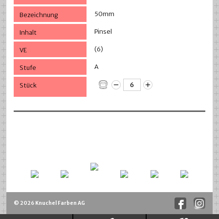
50mm
Pinsel
(6)
A
© 2026 Knuchel Farben AG