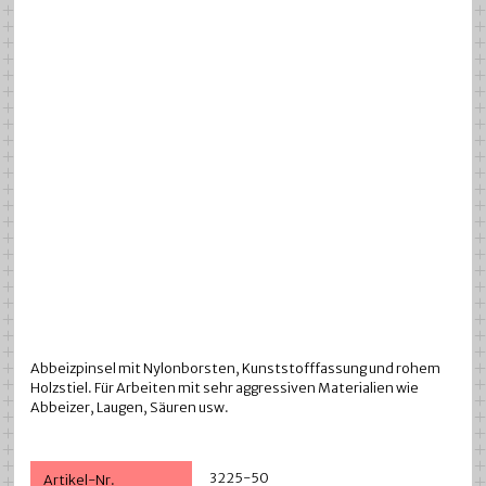
Abbeizpinsel mit Nylonborsten, Kunststofffassung und rohem
Holzstiel. Für Arbeiten mit sehr aggressiven Materialien wie
Abbeizer, Laugen, Säuren usw.
3225-50