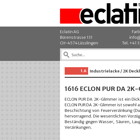
Eclatin AG
Farb
Bürenstrasse 131
info@
CH-4574 Lüsslingen
Tel. +41 
1.6
Industrielacke / 2K Deck
1616 ECLON PUR DA 2K
ECLON PUR DA 2K-Glimmer ist ein Dick
ECLON PUR DA 2K-Glimmer ist sowohl als
Beschichtung von Feuerverzinkung (Du
hervorragend. Die wesentlichen Vorzüg
Beständig gegen Wasser, Säuren, Lau
Verzinkungen.