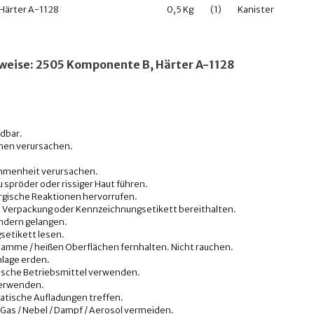
Härter A-1128
0,5 Kg
(1)
Kanister
weise: 2505 Komponente B, Härter A-1128
ndbar.
onen verursachen.
ommenheit verursachen.
 spröder oder rissiger Haut führen.
ergische Reaktionen hervorrufen.
ich, Verpackung oder Kennzeichnungsetikett bereithalten.
indern gelangen.
setikett lesen.
 Flamme / heißen Oberflächen fernhalten. Nicht rauchen.
nlage erden.
ische Betriebsmittel verwenden.
verwenden.
tische Aufladungen treffen.
Gas / ­Nebel / Dampf / Aerosol vermeiden.