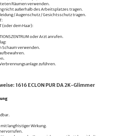
lüfteten Räumen verwenden.
g nicht außerhalb des Arbeitsplatzes tragen.
eidung / Augenschutz / Gesichtsschutz tragen.
T:
 (oder dem Haar):
TIONSZENTRUM oder Arzt anrufen.
lag:
en Schaum verwenden.
 aufbewahren.
en.
er Verbrennungsanlage zuführen.
nweise: 1616 ECLON PUR DA 2K-Glimmer
tung
ndbar.
mit langfristiger Wirkung.
hervorrufen.