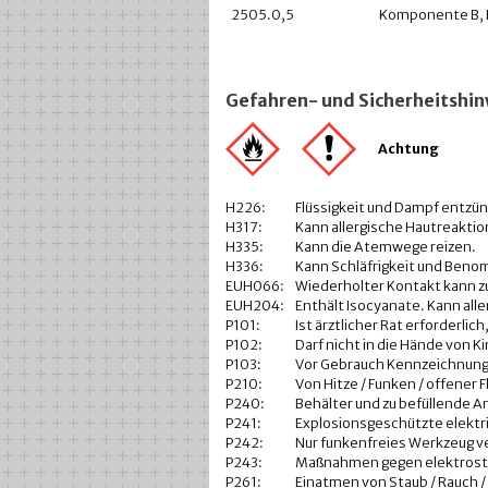
2505.0,5
Komponente B, 
Gefahren- und Sicherheitshin
Achtung
H226:
Flüssigkeit und Dampf entzü
H317:
Kann allergische Hautreakti
H335:
Kann die Atemwege reizen.
H336:
Kann Schläfrigkeit und Ben
EUH066:
Wiederholter Kontakt kann zu
EUH204:
Enthält Isocyanate. Kann all
P101:
Ist ärztlicher Rat erforderl
P102:
Darf nicht in die Hände von K
P103:
Vor Gebrauch Kennzeichnung
P210:
Von Hitze / Funken / offener
P240:
Behälter und zu befüllende A
P241:
Explosionsgeschützte elektr
P242:
Nur funkenfreies Werkzeug 
P243:
Maßnahmen gegen elektrosta
P261:
Einatmen von Staub / Rauch / 