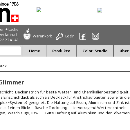
en + Lacke
eclatin.ch
Warenkorb
Login
32 622 41 41
Home
Produkte
Color-Studio
Über 
lack
-Glimmer
schicht-Deckanstrich für beste Wetter- und Chemikalienbeständigkeit.
 Einschichtlack als auch als Decklack für Anstrichaufbauten sowie für die
plex-Systeme) geeignet. Die Haftung auf Eisen, Aluminium und Zink ist
e auf einen Blick: – Rasche Trocknung – Hervorragend Wetterechtheit –
gen, Waschlauge, usw. – Gute Haftung auf Aluminium und den diversen