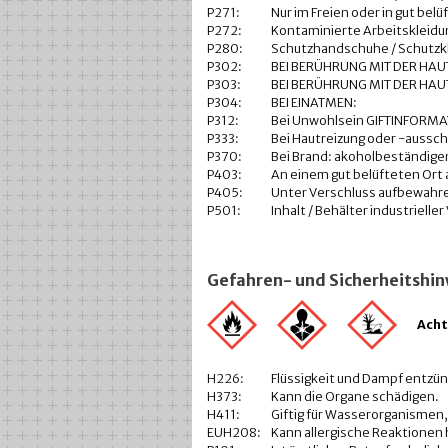
P271:
Nur im Freien oder in gut be
P272:
Kontaminierte Arbeitskleidun
P280:
Schutzhandschuhe / Schutzkl
P302:
BEI BERÜHRUNG MIT DER HAU
P303:
BEI BERÜHRUNG MIT DER HAUT
P304:
BEI EINATMEN:
P312:
Bei Unwohlsein GIFTINFORMA
P333:
Bei Hautreizung oder -aussch
P370:
Bei Brand: akoholbeständig
P403:
An einem gut belüfteten Ort
P405:
Unter Verschluss aufbewahr
P501:
Inhalt / Behälter industriell
Gefahren- und Sicherheitshi
Ach
H226:
Flüssigkeit und Dampf entzü
H373:
Kann die Organe schädigen.
H411:
Giftig für Wasserorganismen, 
EUH208:
Kann allergische Reaktionen 