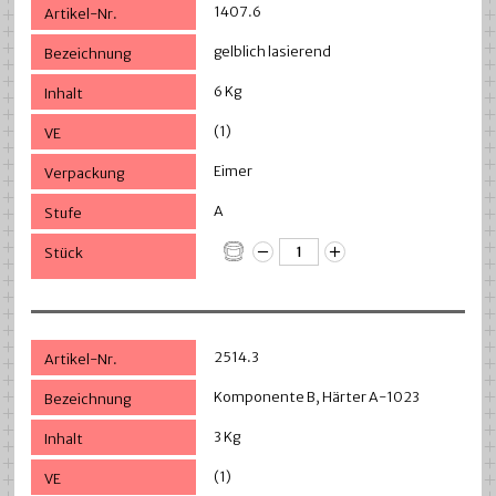
1407.6
gelblich lasierend
6 Kg
(1)
Eimer
A
2514.3
Komponente B, Härter A-1023
3 Kg
(1)