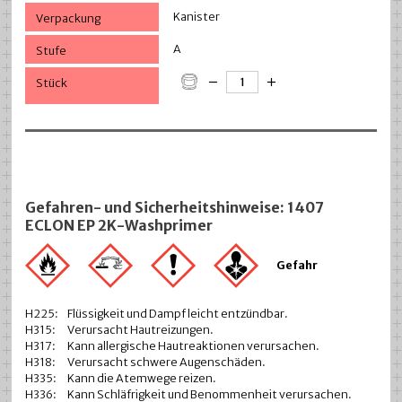
Kanister
A
Gefahren- und Sicherheitshinweise: 1407
ECLON EP 2K-Washprimer
Gefahr
H225:
Flüssigkeit und Dampf leicht entzündbar.
H315:
Verursacht Hautreizungen.
H317:
Kann allergische Hautreaktionen verursachen.
H318:
Verursacht schwere Augenschäden.
H335:
Kann die Atemwege reizen.
H336:
Kann Schläfrigkeit und Benommenheit verursachen.