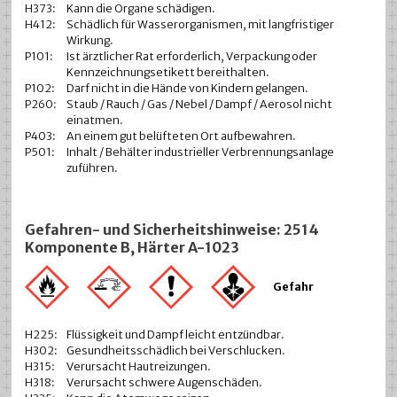
H373:
Kann die Organe schädigen.
H412:
Schädlich für Wasserorganismen, mit langfristiger
Wirkung.
P101:
Ist ärztlicher Rat erforderlich, Verpackung oder
Kennzeichnungsetikett bereithalten.
P102:
Darf nicht in die Hände von Kindern gelangen.
P260:
Staub / Rauch / Gas / Nebel / Dampf / Aerosol nicht
einatmen.
P403:
An einem gut belüfteten Ort aufbewahren.
P501:
Inhalt / Behälter industrieller Verbrennungsanlage
zuführen.
Gefahren- und Sicherheitshinweise: 2514
Komponente B, Härter A-1023
Gefahr
H225:
Flüssigkeit und Dampf leicht entzündbar.
H302:
Gesundheitsschädlich bei Verschlucken.
H315:
Verursacht Hautreizungen.
H318:
Verursacht schwere Augenschäden.