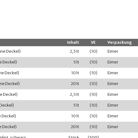
Inhalt
VE
Verpackung
ohne Deckel)
2,5 lt
(10)
Eimer
ne Deckel)
5 lt
(10)
Eimer
hne Deckel)
10 lt
(10)
Eimer
hne Deckel)
20 lt
(10)
Eimer
ne Deckel)
2,5 lt
(10)
Eimer
 Deckel)
5 lt
(10)
Eimer
e Deckel)
10 lt
(10)
Eimer
e Deckel)
20 lt
(10)
Eimer
plint, schwarz
Stück
(500)