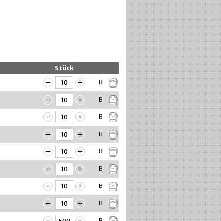
Stück
B
B
B
B
B
B
B
B
B