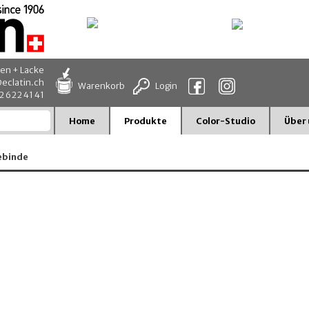
en + Lacke
eclatin.ch
Warenkorb
Login
32 622 41 41
Home
Produkte
Color-Studio
Über 
gebinde