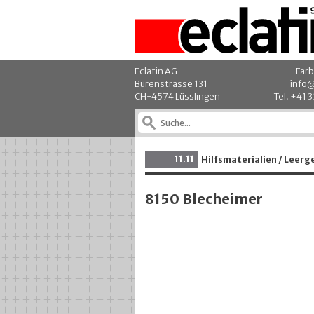
Eclatin AG
Farb
Bürenstrasse 131
info@
CH-4574 Lüsslingen
Tel. +41 
11.11
Hilfsmaterialien / Leer
8150 Blecheimer