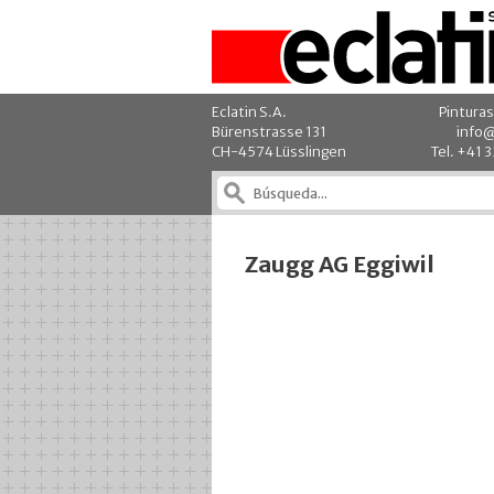
Eclatin S.A.
Pinturas
Bürenstrasse 131
info@
CH-4574 Lüsslingen
Tel. +41 
Zaugg AG Eggiwil