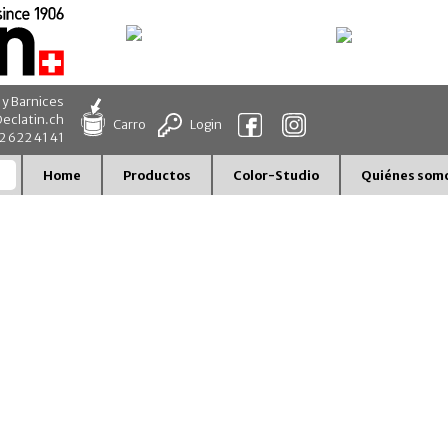
 y Barnices
eclatin.ch
Carro
Login
32 622 41 41
Home
Productos
Color-Studio
Quiénes som